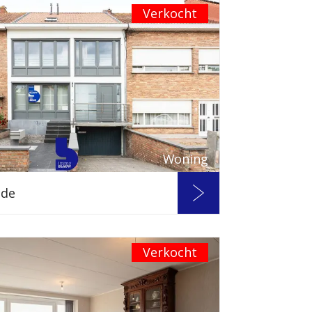
Verkocht
Woning
nde
Verkocht