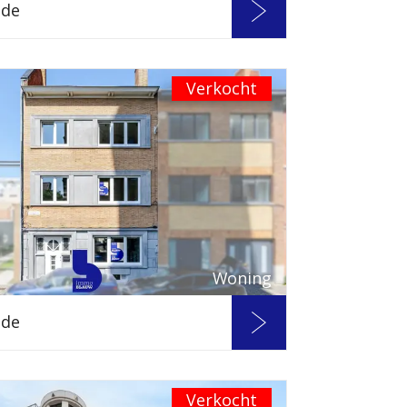
nde
Verkocht
Woning
nde
Verkocht