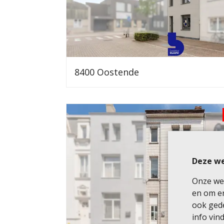
8400 Oostende
Deze we
Onze web
en om er
ook gede
info vind