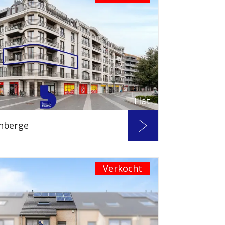
Flat
nberge
Verkocht