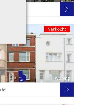
nde
Verkocht
Woning
nde