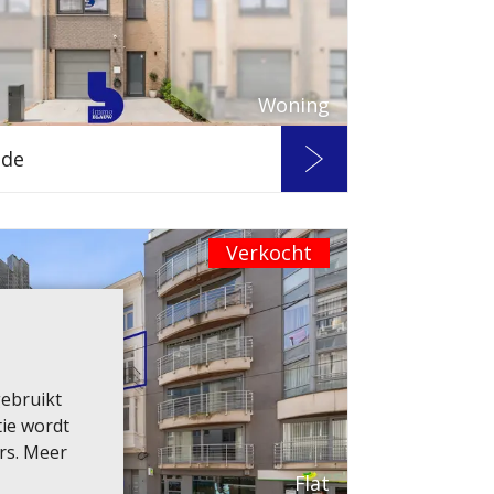
Woning
nde
Verkocht
gebruikt
tie wordt
rs. Meer
Flat