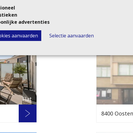
ioneel
8400 Ooste
stieken
onlijke advertenties
ookies aanvaarden
Selectie aanvaarden
Verkocht
Flat
8400 Ooste