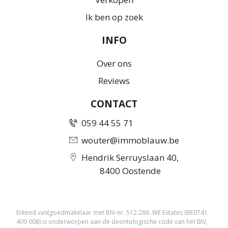
Ik ben op zoek
INFO
Over ons
Reviews
CONTACT
059 44 55 71
wouter@immoblauw.be
Hendrik Serruyslaan 40,
8400 Oostende
Erkend vastgoedmakelaar met BIV-nr. 512.286. WE Estates (BE0741
409 008) is onderworpen aan de deontologische code van het BIV,