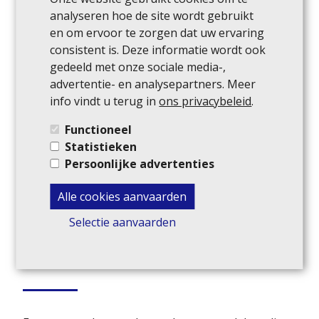
analyseren hoe de site wordt gebruikt
en om ervoor te zorgen dat uw ervaring
consistent is. Deze informatie wordt ook
gedeeld met onze sociale media-,
advertentie- en analysepartners. Meer
info vindt u terug in
ons privacybeleid
.
Functioneel
Statistieken
Persoonlijke advertenties
Alle cookies aanvaarden
Waardebepaling van je woning
Selectie aanvaarden
door een vastgoed expert in
Oostende